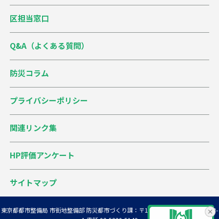
区担当窓口
神明1丁目
台地1
0.68
398
神明2丁目
台地1
0.96
339
Q&A（よくある質問）
神明3丁目
台地1
0.75
383
防災コラム
神明4丁目
台地1
0.68
396
プライバシーポリシー
中藤1丁目
丘陵
0.5
427
関連リンク集
中藤2丁目
丘陵
0.14
486
HP評価アンケート
中藤3丁目
丘陵
0.34
452
中藤4丁目
丘陵
0.56
419
サイトマップ
中藤5丁目
台地1
0.79
374
東京都都市整備局 市街地整備部 防災都市づくり課
：〒163-8001 新宿区西新宿2-8-