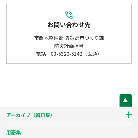
学園3丁目
台地1
1.23
284
学園4丁目
台地1
0.39
444
お問い合わせ先
学園5丁目
台地1
0.3
459
市街地整備部 防災都市づくり課
防災計画担当
残堀1丁目
台地1
0.95
341
電話 03-5320-5142（直通）
残堀2丁目
台地1
0.77
380
残堀4丁目
台地1
0.56
419
残堀5丁目
台地1
0.62
409
三ツ藤1丁目
台地1
1.45
245
アーカイブ（資料集）
三ツ藤2丁目
谷底低地2
0.87
358
用語集
三ツ藤3丁目
谷底低地1
0.55
421