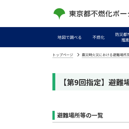
防災都
地図で調べる
不燃化
推
トップページ
震災時火災における避難場所
【第9回指定】避難
避難場所等の一覧