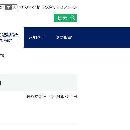
Language
都庁総合ホームページ
ズ
小
中
大
検索
る避難場所
お知らせ
防災教室
の指定
用）
）
最終更新日：2024年3月1日