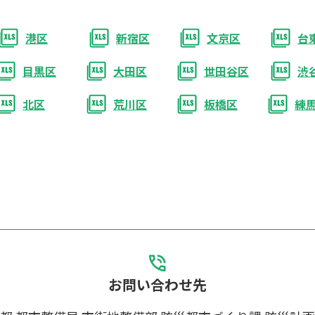
港区
新宿区
文京区
台
目黒区
大田区
世田谷区
渋
北区
荒川区
板橋区
練
お問い合わせ先