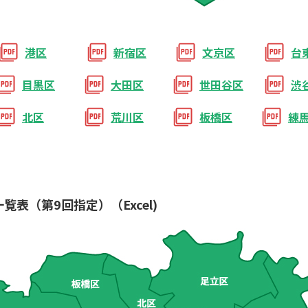
港区
新宿区
文京区
台
目黒区
大田区
世田谷区
渋
北区
荒川区
板橋区
練
表（第9回指定）（Excel)