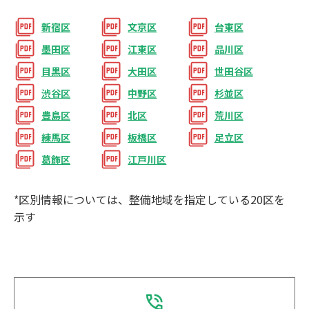
新宿区
文京区
台東区
墨田区
江東区
品川区
目黒区
大田区
世田谷区
渋谷区
中野区
杉並区
豊島区
北区
荒川区
練馬区
板橋区
足立区
葛飾区
江戸川区
*区別情報については、整備地域を指定している20区を
⽰す