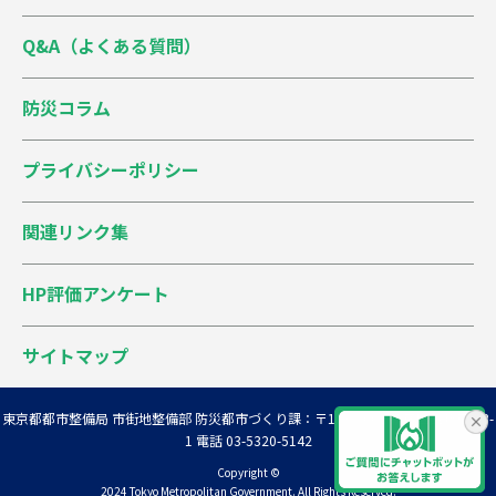
梅田7丁目
沖積低地4
5.54
47
Q&A（よくある質問）
梅田8丁目
沖積低地5
3.11
113
防災コラム
扇1丁目
沖積低地4
4.44
71
プライバシーポリシー
扇2丁目
沖積低地4
2.49
142
関連リンク集
扇3丁目
沖積低地5
3.28
107
HP評価アンケート
大谷田1丁目
沖積低地5
3.95
85
大谷田2丁目
沖積低地5
2.62
136
サイトマップ
大谷田3丁目
沖積低地5
4.43
71
東京都都市整備局 市街地整備部 防災都市づくり課
：〒163-8001 新宿区西新宿2-8-
1 電話 03-5320-5142
大谷田4丁目
沖積低地5
3.09
114
Copyright ©
2024 Tokyo Metropolitan Government. All Rights Reserved.