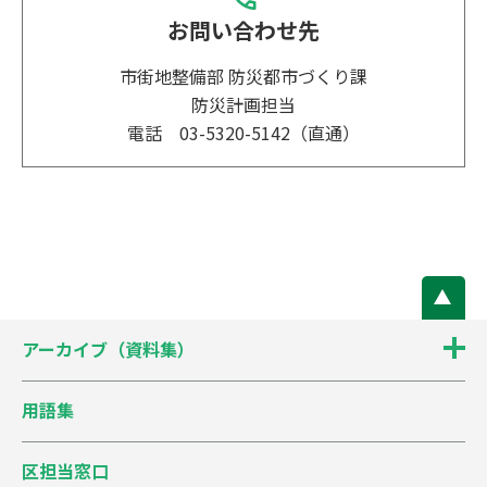
入谷町
沖積低地4
0
517
お問い合わせ先
梅島1丁目
沖積低地5
6.42
33
市街地整備部 防災都市づくり課
防災計画担当
梅島2丁目
沖積低地5
5.62
45
電話 03-5320-5142（直通）
梅島3丁目
沖積低地5
6.61
31
梅田1丁目
沖積低地4
6.46
32
梅田2丁目
沖積低地4
8.89
11
梅田3丁目
沖積低地5
8.56
14
アーカイブ（資料集）
梅田4丁目
沖積低地5
7.19
24
用語集
梅田5丁目
沖積低地5
7.26
23
区担当窓口
梅田6丁目
沖積低地5
6.2
37