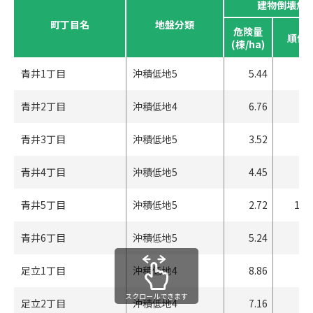
建物倒壊危
町丁目名
地盤分類
危険量
順位
(棟/ha)
青井1丁目
沖積低地5
5.44
49
青井2丁目
沖積低地4
6.76
29
青井3丁目
沖積低地5
3.52
97
青井4丁目
沖積低地5
4.45
71
青井5丁目
沖積低地5
2.72
132
青井6丁目
沖積低地5
5.24
52
足立1丁目
沖積低地4
8.86
12
スクロールできます
足立2丁目
沖積低地4
7.16
24