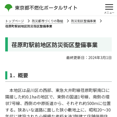
メニュー
トップページ
防災都市づくりの取組
防災街区整備事業
荏原町駅前地区防災街区整備事業
荏原町駅前地区防災街区整備事業
最終更新日：2024年3⽉1⽇
1．概要
本地区は品川区の⻄部、東急⼤井町線荏原町駅南⼝に
隣接した約0.1haの地区で、東側の国道1号線、南側の環
状7号線、⻄側の中原街道から、それぞれ約500ｍに位置
する。狭あいな道路に⾯した狭⼩敷地上に、昭和20〜30
年代に建設された⼩規模な⽼朽⽊造2階建て店舗併⽤住