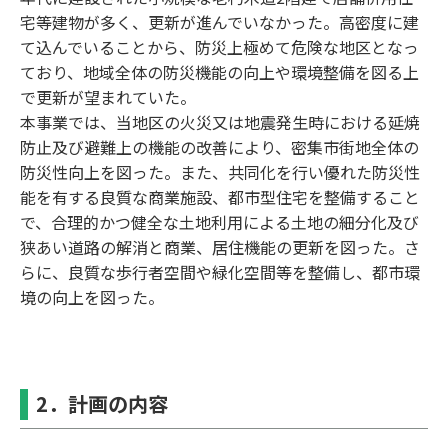
宅等建物が多く、更新が進んでいなかった。⾼密度に建
て込んでいることから、防災上極めて危険な地区となっ
ており、地域全体の防災機能の向上や環境整備を図る上
で更新が望まれていた。
本事業では、当地区の⽕災⼜は地震発⽣時における延焼
防⽌及び避難上の機能の改善により、密集市街地全体の
防災性向上を図った。また、共同化を⾏い優れた防災性
能を有する良質な商業施設、都市型住宅を整備すること
で、合理的かつ健全な⼟地利⽤による⼟地の細分化及び
狭あい道路の解消と商業、居住機能の更新を図った。さ
らに、良質な歩⾏者空間や緑化空間等を整備し、都市環
境の向上を図った。
2．計画の内容