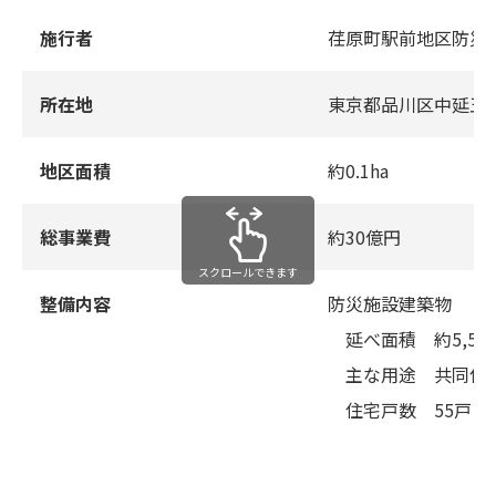
施⾏者
荏原町駅前地区防災
所在地
東京都品川区中延五
地区⾯積
約0.1ha
総事業費
約30億円
スクロールできます
整備内容
防災施設建築物
延べ⾯積 約5,52
主な⽤途 共同住
住宅⼾数 55⼾