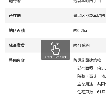
施行者
池袋本町四丁目１・
所在地
豊島区池袋本町四丁
地区面積
約0.2ha
総事業費
約41億円
スクロールできます
整備内容
防災施設建築物
延べ面積 約5,66
階数・高さ 地上1
主な用途 共同住
住宅戸数 61戸