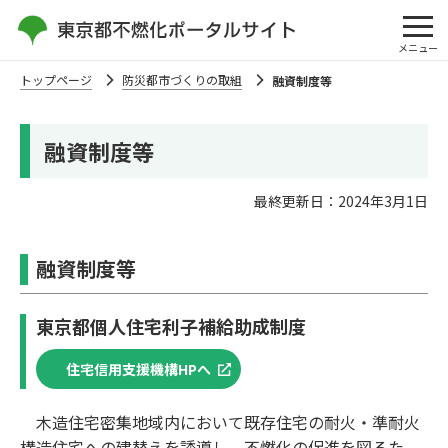
メニュー
トップページ
防災都市づくりの取組
融資制度等
融資制度等
最終更新日：2024年3⽉1⽇
融資制度等
東京都個⼈住宅利⼦補給助成制度
住宅信用支援機構HPへ
⽊造住宅密集地域内において既存住宅の耐⽕・準耐⽕
構造住宅への建替えを誘導し、不燃化の促進を図るた