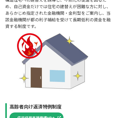
め、⾃⼰資⾦だけでは住宅の建替えが困難な⽅に対し、
あらかじめ指定された⾦融機関・⾦利型をご案内し、当
該⾦融機関が都の利⼦補給を受けて⻑期低利の資⾦を融
資する制度です。
⾼齢者向け返済特例制度
住宅信用支援機構HPへ