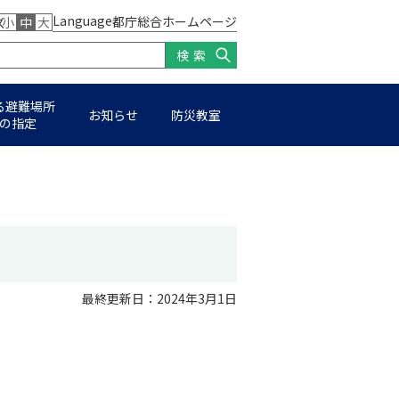
Language
都庁総合ホームページ
ズ
小
中
大
検索
る避難場所
お知らせ
防災教室
の指定
最終更新日：2024年3⽉1⽇