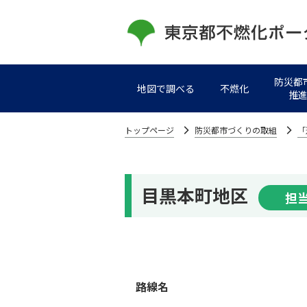
防災都
地図で調べる
不燃化
推
トップページ
防災都市づくりの取組
「
目黒本町地区
担
路線名