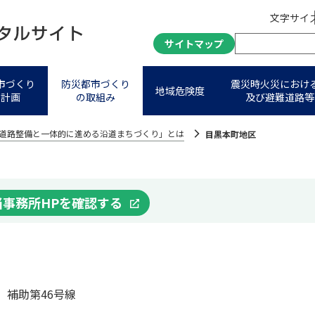
文字サイ
サイトマップ
市づくり
防災都市づくり
震災時火災におけ
地域危険度
進計画
の取組み
及び避難道路等
道路整備と⼀体的に進める沿道まちづくり」とは
目黒本町地区
当事務所HPを確認する
補助第46号線