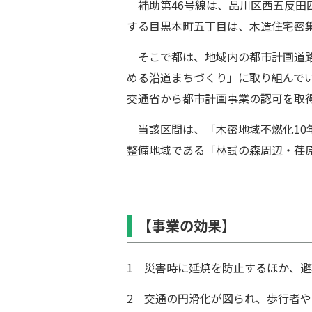
補助第46号線は、品川区⻄五反⽥四
する目黒本町五丁⽬は、⽊造住宅密
そこで都は、地域内の都市計画道路
める沿道まちづくり」に取り組んでいま
交通省から都市計画事業の認可を取
当該区間は、「⽊密地域不燃化10
整備地域である「林試の森周辺・荏
【事業の効果】
1 災害時に延焼を防⽌するほか、
2 交通の円滑化が図られ、歩⾏者