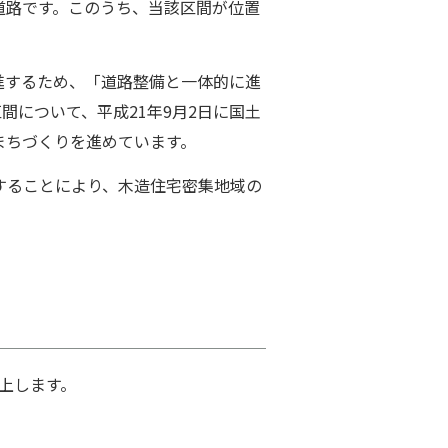
道路です。このうち、当該区間が位置
進するため、「道路整備と⼀体的に進
間について、平成21年9⽉2⽇に国⼟
まちづくりを進めています。
することにより、⽊造住宅密集地域の
上します。