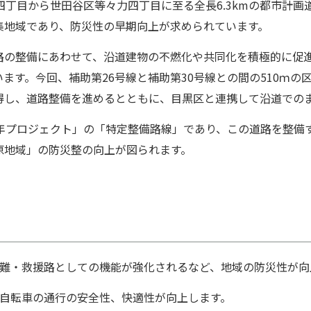
丁⽬から世⽥⾕区等々⼒四丁⽬に⾄る全⻑6.3kmの都市計画
集地域であり、防災性の早期向上が求められています。
の整備にあわせて、沿道建物の不燃化や共同化を積極的に促
す。今回、補助第26号線と補助第30号線との間の510ｍの区
得し、道路整備を進めるとともに、目黒区と連携して沿道での
年プロジェクト」の「特定整備路線」であり、この道路を整備
原地域」の防災整の向上が図られます。
避難・救援路としての機能が強化されるなど、地域の防災性が向
や⾃転⾞の通⾏の安全性、快適性が向上します。