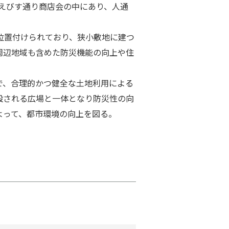
⼭えびす通り商店会の中にあり、⼈通
位置付けられており、狭⼩敷地に建つ
周辺地域も含めた防災機能の向上や住
で、合理的かつ健全な⼟地利⽤による
設される広場と⼀体となり防災性の向
よって、都市環境の向上を図る。