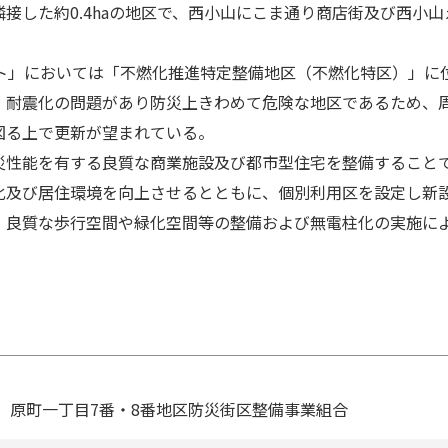
した約0.4haの地区で、⻄⼩⼭にこま通り商店街及び⻄⼩
る。
ト」においては「不燃化推進特定整備地区（不燃化特区）」に
・耐震化の問題があり防災上きわめて危険な地区であるため、
図る上で更新が望まれている。
性能を有する良質な商業施設及び都市型住宅を整備すること
化及び居住環境を向上させるとともに、個別利⽤区を設定し新
、良質な歩⾏空間や緑化空間等の整備および無電柱化の実施に
原町⼀丁⽬7番・8番地区防災街区整備事業組合