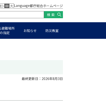
Language
都庁総合ホームページ
ズ
小
中
大
検索
る避難場所
お知らせ
防災教室
の指定
最終更新日：2026年8⽉3⽇