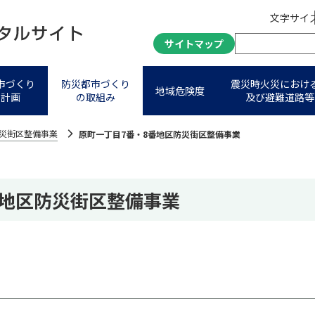
文字サイ
サイトマップ
市づくり
防災都市づくり
震災時火災におけ
地域危険度
進計画
の取組み
及び避難道路等
災街区整備事業
原町⼀丁⽬7番・8番地区防災街区整備事業
番地区防災街区整備事業