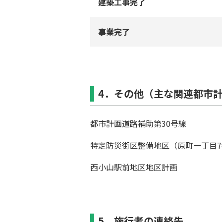
建築⼯事完了
事業完了
4．その他（主な関連都市
都市計画道路補助第30号線
特定防災街区整備地区（原町⼀丁⽬7
⻄⼩⼭駅前地区地区計画
5．施⾏者の連絡先