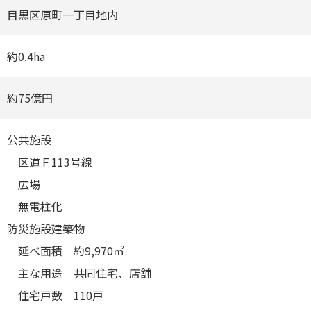
⽬黒区原町⼀丁⽬地内
約0.4ha
約75億円
公共施設
区道Ｆ113号線
広場
無電柱化
防災施設建築物
延べ⾯積 約9,970㎡
主な⽤途 共同住宅、店舗
住宅⼾数 110⼾