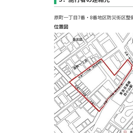
原町⼀丁⽬7番・8番地区防災街区
位置図