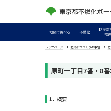
防災都
地図で調べる
不燃化
推
トップページ
防災都市づくりの取組
防
原町⼀丁⽬7番・8
1．概要