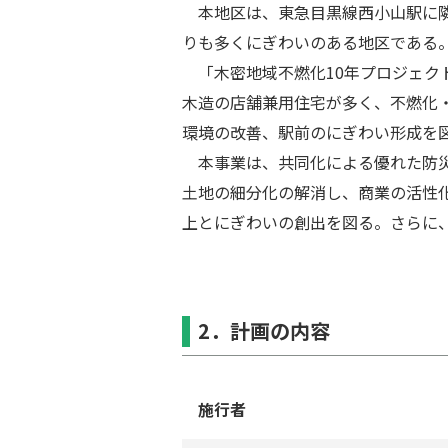
本地区は、東急⽬黒線⻄⼩⼭駅に隣接
りも多くにぎわいのある地区であ
「⽊密地域不燃化10年プロジェク
⽊造の店舗兼⽤住宅が多く、不燃化
環境の改善、駅前のにぎわい形成を
本事業は、共同化による優れた防災
⼟地の細分化の解消し、商業の活性
上とにぎわいの創出を図る。さらに
2．計画の内容
施⾏者