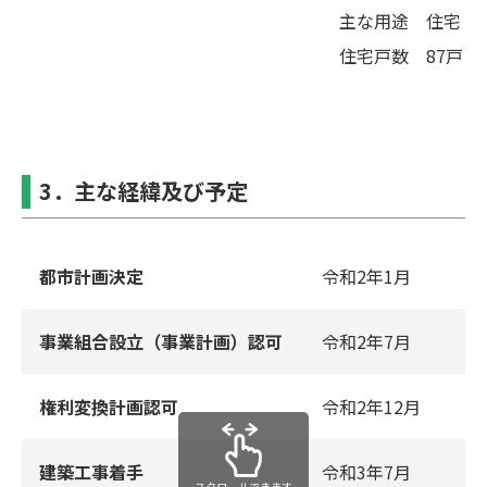
主な⽤途 住宅
住宅⼾数 87⼾
3．主な経緯及び予定
都市計画決定
令和2年1⽉
事業組合設⽴（事業計画）認可
令和2年7⽉
権利変換計画認可
令和2年12⽉
建築⼯事着⼿
令和3年7⽉
スクロールできます