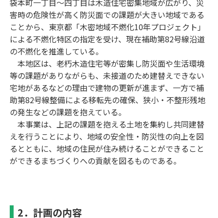
袋本町⼀丁⽬〜四丁⽬は⽊造住宅密集地域が広がり、災
害時の危険性が⾼く防災⾯での課題が⼤きい地域である
ことから、東京都「⽊密地域不燃化10年プロジェクト」
による不燃化特区の指定を受け、現在補助第82号線沿道
の不燃化を推進している。
本地区は、⽼朽⽊造住宅等が密集し防災⾯や⽣活環境
等の課題がありながらも、未接道のため建替えできない
宅地があるなどの理由で建物の更新が進まず、⼀⽅で補
助第82号線整備による移転先の確保、狭⼩・不整形残地
の発⽣などの課題を抱えている。
本事業は、上記の課題を抱える⼟地を集約し共同建替
えを⾏うことにより、地域の安全性・防災性の向上を図
るとともに、地域の住⺠が住み続けることができること
ができるまちづくりへの貢献を図るものである。
2．計画の内容