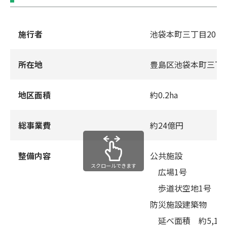
施⾏者
池袋本町三丁⽬20・
所在地
豊島区池袋本町三丁
地区⾯積
約0.2ha
総事業費
約24億円
整備内容
公共施設
スクロールできます
広場1号
歩道状空地1号
防災施設建築物
延べ⾯積 約5,14