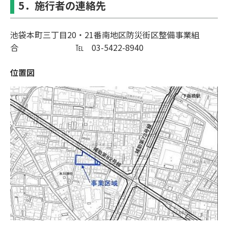
5．施⾏者の連絡先
池袋本町三丁⽬20・21番南地区防災街区整備事業組
合 ℡ 03-5422-8940
位置図