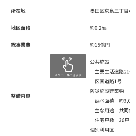
所在地
墨⽥区京島三丁⽬の
地区⾯積
約0.2ha
総事業費
約15億円
公共施設
主要⽣活道路21号
スクロールできます
区画道路1号
防災施設建築物
整備内容
延べ⾯積 約3,06
主な⽤途 共同住
住宅⼾数 36⼾
個別利⽤区