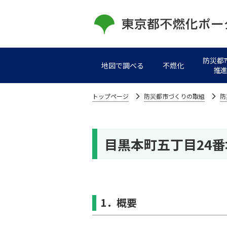
防災都
地図で調べる
不燃化
推
トップページ
防災都市づくりの取組
防
⽬黒本町五丁⽬24
1．概要