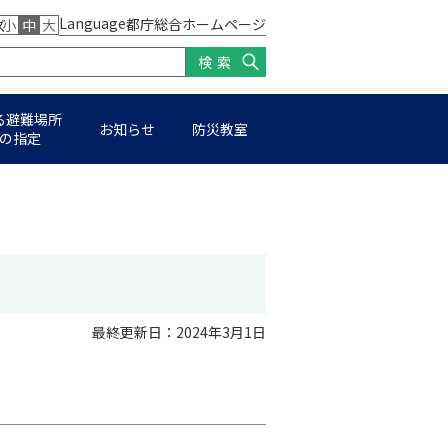
Language
都庁総合ホームページ
ズ
小
中
大
検索
る避難場所
お知らせ
防災教室
の指定
最終更新日：2024年3⽉1⽇