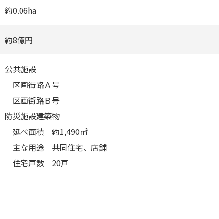
約0.06ha
約8億円
公共施設
区画街路Ａ号
区画街路Ｂ号
防災施設建築物
延べ⾯積 約1,490㎡
主な⽤途 共同住宅、店舗
住宅⼾数 20⼾