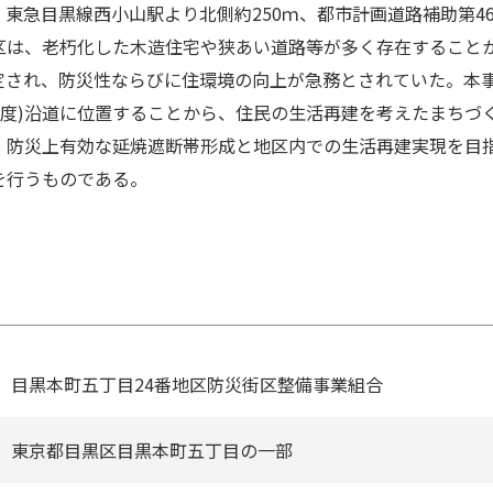
急⽬黒線⻄⼩⼭駅より北側約250ｍ、都市計画道路補助第46
区は、⽼朽化した⽊造住宅や狭あい道路等が多く存在すること
定され、防災性ならびに住環境の向上が急務とされていた。本事
1年度)沿道に位置することから、住⺠の⽣活再建を考えたまち
、防災上有効な延焼遮断帯形成と地区内での⽣活再建実現を⽬
を⾏うものである。
⽬黒本町五丁⽬24番地区防災街区整備事業組合
東京都⽬黒区⽬黒本町五丁⽬の⼀部