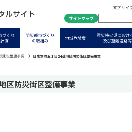
文字サイ
サイトマップ
市づくり
防災都市づくり
震災時火災におけ
地域危険度
進計画
の取組み
及び避難道路等
災街区整備事業
⽬黒本町五丁⽬24番地区防災街区整備事業
番地区防災街区整備事業