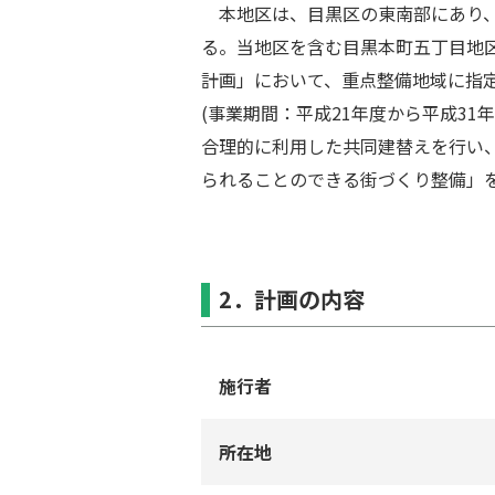
本地区は、⽬黒区の東南部にあり、東
る。当地区を含む⽬黒本町五丁⽬地
計画」において、重点整備地域に指
(事業期間：平成21年度から平成3
合理的に利⽤した共同建替えを⾏い
られることのできる街づくり整備」
2．計画の内容
施⾏者
所在地